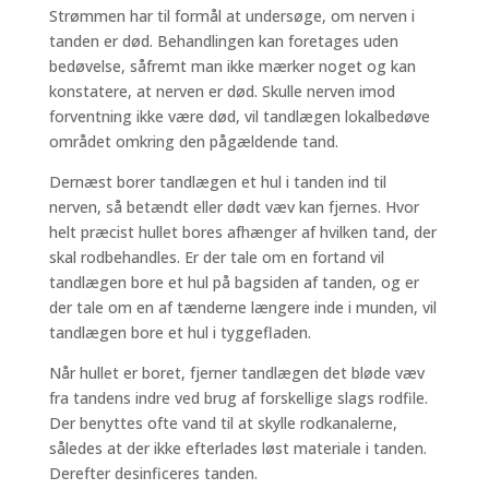
Strømmen har til formål at undersøge, om nerven i
tanden er død. Behandlingen kan foretages uden
bedøvelse, såfremt man ikke mærker noget og kan
konstatere, at nerven er død. Skulle nerven imod
forventning ikke være død, vil tandlægen lokalbedøve
området omkring den pågældende tand.
Dernæst borer tandlægen et hul i tanden ind til
nerven, så betændt eller dødt væv kan fjernes. Hvor
helt præcist hullet bores afhænger af hvilken tand, der
skal rodbehandles. Er der tale om en fortand vil
tandlægen bore et hul på bagsiden af tanden, og er
der tale om en af tænderne længere inde i munden, vil
tandlægen bore et hul i tyggefladen.
Når hullet er boret, fjerner tandlægen det bløde væv
fra tandens indre ved brug af forskellige slags rodfile.
Der benyttes ofte vand til at skylle rodkanalerne,
således at der ikke efterlades løst materiale i tanden.
Derefter desinficeres tanden.