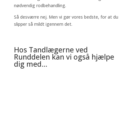
nødvendig rodbehandling.
Så desværre nej. Men vi gør vores bedste, for at du
slipper så mildt igennem det.
Hos Tandlægerne ved
Runddelen kan vi også hjælpe
dig med…
Fyldninger
Har du et eller flere huller I tænderne? Lad os
hjælpe dig med at får ordnet dem med en
fyldning/plombe
Implantater
Et tandimplantat kan danne basen for erstatning
af tabte tænder i form af kroner, broer eller