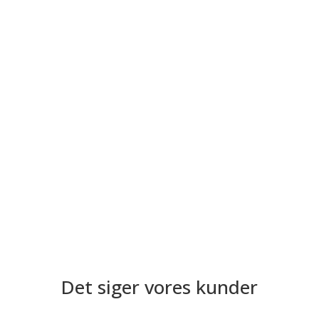
proteser
Kroner
Tænder kan være defekte i en sådan grad, at
fyldninger ikke vil være en forsvarlig mulighed – i
den slags tilfælde kan en krone være løsningen
Isninger i tænderne
Har du betændelse i tandkødet, kan det lede til
løse tænder eller tab deraf, så lad os vejlede og
hjælpe dig til et sundt tandkød
Det siger vores kunder