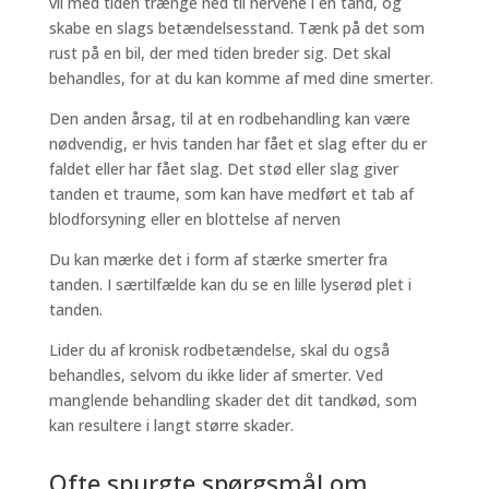
vil med tiden trænge ned til nervene i en tand, og
skabe en slags betændelsesstand. Tænk på det som
rust på en bil, der med tiden breder sig. Det skal
behandles, for at du kan komme af med dine smerter.
Den anden årsag, til at en rodbehandling kan være
nødvendig, er hvis tanden har fået et slag efter du er
faldet eller har fået slag. Det stød eller slag giver
tanden et traume, som kan have medført et tab af
blodforsyning eller en blottelse af nerven
Du kan mærke det i form af stærke smerter fra
tanden. I særtilfælde kan du se en lille lyserød plet i
tanden.
Lider du af kronisk rodbetændelse, skal du også
behandles, selvom du ikke lider af smerter. Ved
manglende behandling skader det dit tandkød, som
kan resultere i langt større skader.
Ofte spurgte spørgsmål om