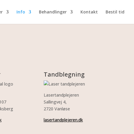
er
Info
Behandlinger
Kontakt
Bestil tid
r
Tandblegning
Lasertandplejeren
 107
Sallingvej 4,
iksberg
2720 Vanløse
k
lasertandplejeren.dk