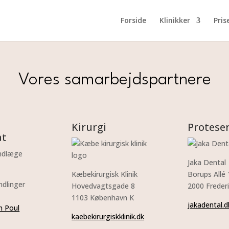
Forside
Klinikker
Pris
Vores samarbejdspartnere
Kirurgi
Protese
at
andlæge
Jaka Dental
Kæbekirurgisk Klinik
Borups Allé
ndlinger
Hovedvagtsgade 8
2000 Freder
1103 København K
jakadental.d
 Poul
kaebekirurgiskklinik.dk