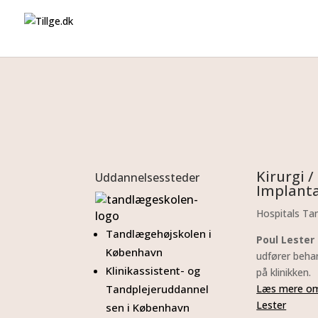
Kirurgi /
Uddannelsessteder
Implant
Hospitals T
Tandlægehøjskolen i
Poul Lester
København
udfører beha
Klinikassistent- og
på klinikken.
Tandplejeruddannel
Læs mere om
Lester
sen
i København