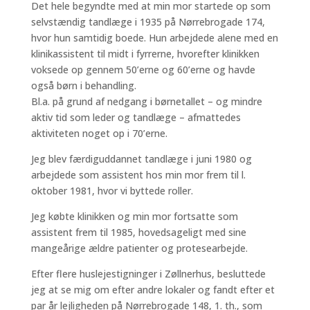
Det hele begyndte med at min mor startede op som
selvstændig tandlæge i 1935 på Nørrebrogade 174,
hvor hun samtidig boede. Hun arbejdede alene med en
klinikassistent til midt i fyrrerne, hvorefter klinikken
voksede op gennem 50’erne og 60’erne og havde
også børn i behandling.
Bl.a. på grund af nedgang i børnetallet – og mindre
aktiv tid som leder og tandlæge – afmattedes
aktiviteten noget op i 70’erne.
Jeg blev færdiguddannet tandlæge i juni 1980 og
arbejdede som assistent hos min mor frem til l.
oktober 1981, hvor vi byttede roller.
Jeg købte klinikken og min mor fortsatte som
assistent frem til 1985, hovedsageligt med sine
mangeårige ældre patienter og protesearbejde.
Efter flere huslejestigninger i Zøllnerhus, besluttede
jeg at se mig om efter andre lokaler og fandt efter et
par år lejligheden på Nørrebrogade 148, 1. th., som