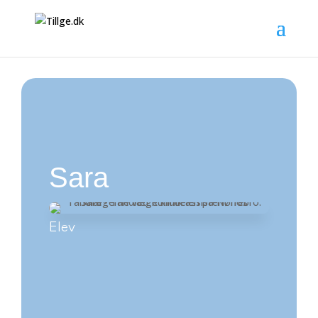
Sara
Elev