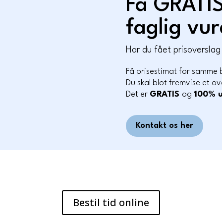
Få GRATIS
faglig vu
Har du fået prisoversla
Få prisestimat for samme 
Du skal blot fremvise et o
Det er
GRATIS
og
100%
Kontakt os her
Bestil tid online