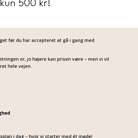
 kun 500 kr!
noget før du har accepteret at gå i gang med
tningen er, jo højere kan prisen være – men vi vil
ret hele vejen.
ghed
ngsplan i dag – hvor vi starter med ét møde!