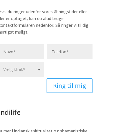
Hvis du ringer udenfor vores åbningstider eller
der er optaget, kan du altid bruge
kontaktformularen nedenfor. Så ringer vi til dig
hurtigst muligt.
Ring til mig
Indilife
Kurser i indiansk spiritualitet og shamanistiske