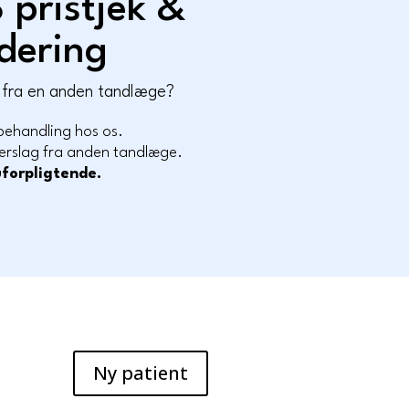
 pristjek &
rdering
g fra en anden tandlæge?
behandling hos os.
verslag fra anden tandlæge.
uforpligtende.
Ny patient