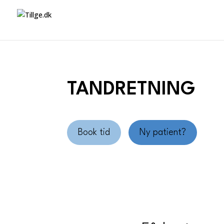
TANDRETNING
Book tid
Ny patient?