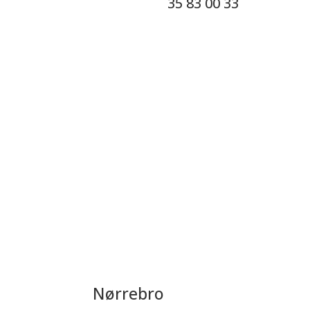
35 83 00 33
Nørrebro